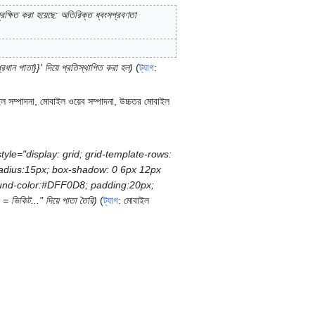
ুরক্ষিত করা হয়েছে: অতিরিক্ত ধ্বংসপ্রবণতা
্রধান পাতা}}' দিয়ে প্রতিস্থাপিত করা হল
ট্যাগ
:
ল সম্পাদনা
মোবাইল ওয়েব সম্পাদনা
উচ্চতর মোবাইল
style="display: grid; grid-template-rows:
-radius:15px; box-shadow: 0 6px 12px
ground-color:#DFF0D8; padding:20px;
িট..." দিয়ে পাতা তৈরি
ট্যাগ
:
মোবাইল