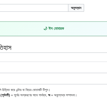
অনুসন্ধান
🌙 ঈদ মোবারক
তিহাস
ুলি চিহ্নিত করে এন্টার বা নিচের বোতামটি টিপুন।
,
(পূর্ববর্তী)
= পূর্বের সংস্করণের সাথে পার্থক্য,
অ
= অনুল্লেখ্য সম্পাদনা।