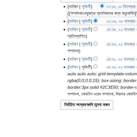
বর্তমান
পূর্ববর্তী
১৭:১৬, ১০ ডিসেম্বর
১০
([সম্পাদনা=শুধুমাত্র প্রশাসকদের জন্য অনুমোদিত
ডিসেম্বর
২০২৪
বর্তমান
পূর্ববর্তী
২২:০৬, ২৮ নভেম্বর
২৮
স
নভেম্বর
বর্তমান
পূর্ববর্তী
১৪:৩৪, ২২ নভেম্বর
২২
ম্পা
২০২৪
প্রতিস্থাপিত
নভেম্বর
দ
২০২৪
বর্তমান
পূর্ববর্তী
১৪:৩৩, ২২ নভেম্বর
না
স
সম্পাদনা
সা
ম্পা
বর্তমান
পূর্ববর্তী
১৪:৩১, ২২ নভেম্বর
রাং
দ
স
বর্তমান
পূর্ববর্তী
১৪:২৮, ২২ নভেম্বর
শ
না
ম্পা
auto auto auto; grid-template-colu
নে
সা
দ
rgba(0,0,0,0.15); box-sizing: borde
ই
রাং
না
border:3px solid #2C3E50; border-radi
শ
সা
সম্পাদনা
মোবাইল ওয়েব সম্পাদনা
উচ্চতর মোবাইল
নে
রাং
ই
শ
নে
ই