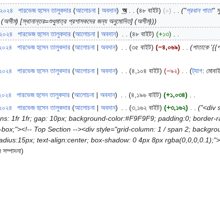
 ২০২৪
‎
পারভেজ হুসেন তালুকদার
আলোচনা
অবদান
‎
অ
৪৮ বাইট
০
‎
"
প্রধান পাতা
" স
] (অসীম) [স্থানান্তর=শুধুমাত্র প্রশাসকদের জন্য অনুমোদিত] (অসীম))
 ২০২৪
‎
পারভেজ হুসেন তালুকদার
আলোচনা
অবদান
‎
৪৮ বাইট
+১৩
‎
 ২০২৪
‎
পারভেজ হুসেন তালুকদার
আলোচনা
অবদান
‎
৩৫ বাইট
−৪,০৬৯
‎
পাতাকে '{{প
 ২০২৪
‎
পারভেজ হুসেন তালুকদার
আলোচনা
অবদান
‎
৪,১০৪ বাইট
−৯২
‎
ট্যাগ
:
মোবাই
 ২০২৪
‎
পারভেজ হুসেন তালুকদার
আলোচনা
অবদান
‎
৪,১৯৬ বাইট
+১,০৩৪
‎
 ২০২৪
‎
পারভেজ হুসেন তালুকদার
আলোচনা
অবদান
‎
৩,১৬২ বাইট
+৩,১৬২
‎
"<div 
mns: 1fr 1fr; gap: 10px; background-color:#F9F9F9; padding:0; border
r-box;"><!-- Top Section --><div style="grid-column: 1 / span 2; back
us:15px; text-align:center; box-shadow: 0 4px 8px rgba(0,0,0,0.1);"> = ভিক
 সম্পাদনা