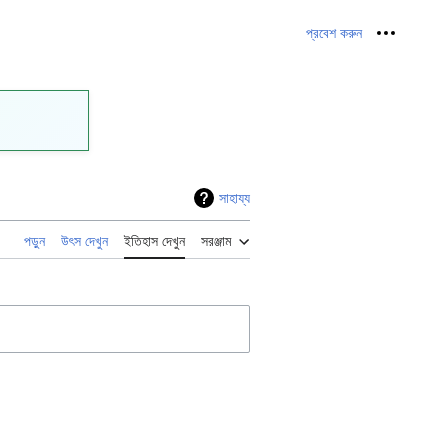
প্রবেশ করুন
নিজস্ব সরঞ্জ
সাহায্য
পড়ুন
উৎস দেখুন
ইতিহাস দেখুন
সরঞ্জাম