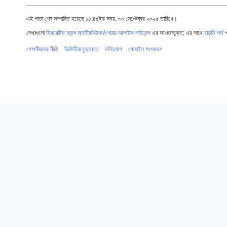
এই পাতা শেষ সম্পাদিত হয়েছে ১৫:৪৫টার সময়, ৩০ সেপ্টেম্বর ২০২৫ তারিখে।
লেখাগুলো
ক্রিয়েটিভ কমন্স অ্যাট্রিবিউশন/শেয়ার-আলাইক লাইসেন্স
এর আওতাভুক্ত; এর সাথে
বাড়তি শর্ত
প
গোপনীয়তার নীতি
ভিকিটিয়া বৃত্তান্ত
দাবিত্যাগ
মোবাইল সংস্করণ