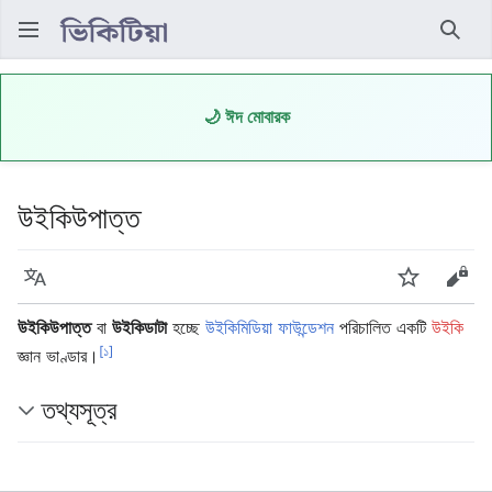
অনুসন্ধ
🌙 ঈদ মোবারক
উইকিউপাত্ত
ভাষা
নজর রাখুন
উৎস দ
উইকিউপাত্ত
বা
উইকিডাটা
হচ্ছে
উইকিমিডিয়া ফাউন্ডেশন
পরিচালিত একটি
উইকি
[১]
জ্ঞান ভাণ্ডার।
তথ্যসূত্র